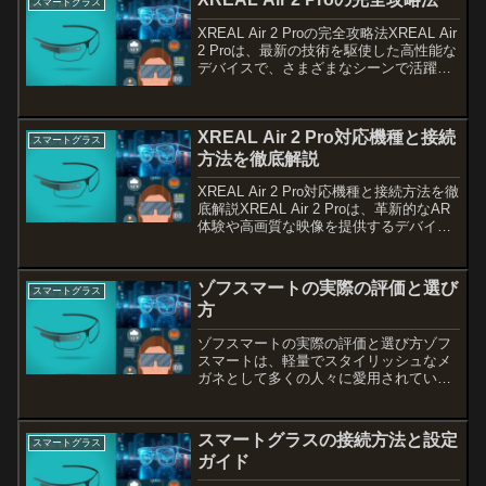
スマートグラス
XREAL Air 2 Proの完全攻略法XREAL Air
2 Proは、最新の技術を駆使した高性能な
デバイスで、さまざまなシーンで活躍し
ます。本記事では、このデバイスの使い
方を詳しく解説し、外観や付属品、初日
の使用体験を通じてその魅力を...
XREAL Air 2 Pro対応機種と接続
スマートグラス
方法を徹底解説
XREAL Air 2 Pro対応機種と接続方法を徹
底解説XREAL Air 2 Proは、革新的なAR
体験や高画質な映像を提供するデバイス
ですが、使いこなすためには対応機種の
確認と接続手順が重要です。本記事で
は、XREAL Air 2 P...
ゾフスマートの実際の評価と選び
スマートグラス
方
ゾフスマートの実際の評価と選び方ゾフ
スマートは、軽量でスタイリッシュなメ
ガネとして多くの人々に愛用されていま
すが、その実力は本当にどうなのか気に
なるところです。本記事では、現役ユー
ザーの口コミを基に、ゾフスマートのデ
スマートグラスの接続方法と設定
スマートグラス
メリットやメリットを詳し...
ガイド