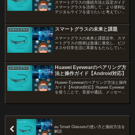
スマートグラスの接続方法と設定ガイド
スマートグラスを活用して、より便利な
デジタルライフを送りたいと考えている
方へ。ここでは、スマートグラスを
iPhone、PCモニター、そしてAndroidデ
バイスと接続する方法について詳しく解
スマートグラスの未来と課題
スマートグラス
説します。無線...
スマートグラスの未来と課題近年、スマ
ートグラスの技術は急速に進化し、ビジ
ネスや日常生活に革新をもたらしていま
す。スマートグラスは情報のリアルタイ
ム表示やハンズフリー操作を可能にし、
効率化と生産性の向上を約束します。し
Huawei Eyewearのペアリング方
かし、その導入にはいくつ...
スマートグラス
法と操作ガイド【Android対応】
Huawei Eyewearのペアリング方法と操作
ガイド【Android対応】Huawei Eyewear
を使うことで、音楽や通話、メッセージ
通知を手軽に楽しむことができます。し
かし、複数のデバイスとのペアリングや
操作には少し注意が必要です...
au Smart Glassesの使い方と接続方法を
解説