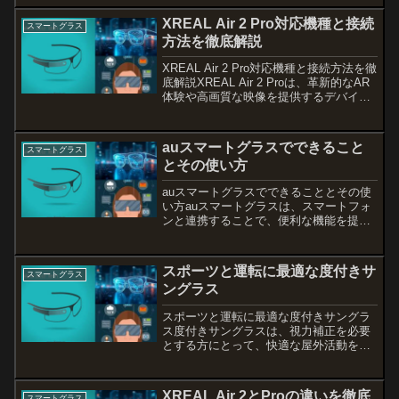
情報閲覧の道具を超え、検索機能から結
果表示、さらにはカメラ機能に至るまで
XREAL Air 2 Pro対応機種と接続
スマートグラス
多様な機能を備えています...
方法を徹底解説
XREAL Air 2 Pro対応機種と接続方法を徹
底解説XREAL Air 2 Proは、革新的なAR
体験や高画質な映像を提供するデバイス
ですが、使いこなすためには対応機種の
確認と接続手順が重要です。本記事で
は、XREAL Air 2 P...
auスマートグラスでできること
スマートグラス
とその使い方
auスマートグラスでできることとその使
い方auスマートグラスは、スマートフォ
ンと連携することで、便利な機能を提供
する革新的なデバイスです。特に、最新
の対応機種やアプリとの連携によって、
生活の中で多くの可能性を広げてくれま
スポーツと運転に最適な度付きサ
スマートグラス
す。本記事では、au...
ングラス
スポーツと運転に最適な度付きサングラ
ス度付きサングラスは、視力補正を必要
とする方にとって、快適な屋外活動をサ
ポートする必需品です。特にスポーツや
運転の際、適切なサングラスを選ぶこと
が、安全性やパフォーマンス向上に直結
XREAL Air 2とProの違いを徹底
スマートグラス