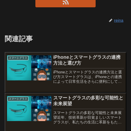
reina
関連記事
iPhoneとスマートグラスの連携
スマートグラス
方法と選び方
iPhoneとスマートグラスの連携方法と選
び方スマートグラスは、iPhoneとの連携
によって日常生活をさらに便利にしてく
れるアイテムです。最新のスマートグラ
スを使うことで、iPhoneの画面をリアル
タイムでミラーリングしたり、度付きレ
スマートグラスの多彩な可能性と
スマートグラス
ンズで...
未来展望
スマートグラスの多彩な可能性と未来展
望近年、技術革新が目覚ましいスマート
グラスが、私たちの生活に革新をもたら
しています。これらのデバイスは単なる