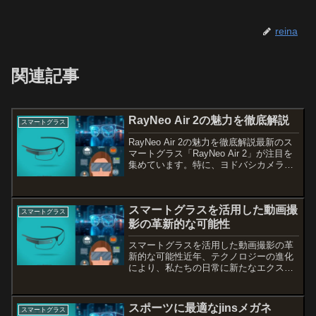
reina
関連記事
RayNeo Air 2の魅力を徹底解説
スマートグラス
RayNeo Air 2の魅力を徹底解説最新のス
マートグラス「RayNeo Air 2」が注目を
集めています。特に、ヨドバシカメラで
の購入体験は、便利さと安心感が満載で
す。このブログでは、ヨドバシでの簡単
な購入方法や、RayNeo Air ...
スマートグラスを活用した動画撮
スマートグラス
影の革新的な可能性
スマートグラスを活用した動画撮影の革
新的な可能性近年、テクノロジーの進化
により、私たちの日常に新たなエクスペ
リエンスが加わりつつあります。その中
でも特に注目されているのが、スマート
グラスを使った動画撮影です。スマート
スポーツに最適なjinsメガネ
スマートグラス
グラスは従来のカメラやウ...