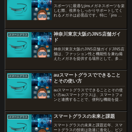
スポーツに最適なjinsメガネスポーツを楽
しむ際、視界をしっかりサポートしてく
れるメガネは必需品です。特に「jins ス
ポーツメガネ」は、その軽量さやスタイ
リッシュなデザインで多くのアスリート
から支持されています。度付きレンズの
神奈川東京大阪のJINS店舗ガイ
選択肢も豊富...
スマートグラス
ド
神奈川東京大阪のJINS店舗ガイドJINS店
舗は、ファッション性と機能性を兼ね備
えたメガネを提供する場所として、多く
の人に愛されています。特に神奈川、東
京、大阪には、それぞれの地域に根ざし
た魅力的な店舗があります。このブログ
auスマートグラスでできること
スマートグラス
では、各店舗の特...
とその使い方
auスマートグラスでできることとその使
い方auスマートグラスは、スマートフォ
ンと連携することで、便利な機能を提供
する革新的なデバイスです。特に、最新
の対応機種やアプリとの連携によって、
生活の中で多くの可能性を広げてくれま
スマートグラスの未来と課題
スマートグラス
す。本記事では、au...
スマートグラスの未来と課題近年、スマ
ートグラスの技術は急速に進化し、ビジ