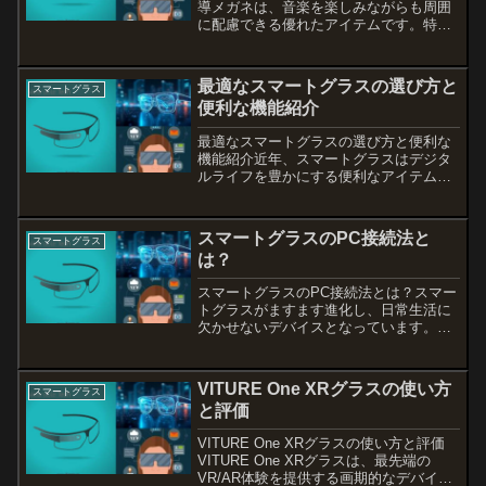
導メガネは、音楽を楽しみながらも周囲
に配慮できる優れたアイテムです。特に
授業中や静かな環境での使用を考える
と、音漏れの心配が少なく、集中力を高
める助けになります。本記事では、骨伝
最適なスマートグラスの選び方と
スマートグラス
導メガネの活用法や選び方、...
便利な機能紹介
最適なスマートグラスの選び方と便利な
機能紹介近年、スマートグラスはデジタ
ルライフを豊かにする便利なアイテムと
して注目されています。本記事では、ス
マートグラスの選び方とおすすめの機能
について紹介します。スマートグラスを
スマートグラスのPC接続法と
スマートグラス
選ぶ際に重要なポイントは...
は？
スマートグラスのPC接続法とは？スマー
トグラスがますます進化し、日常生活に
欠かせないデバイスとなっています。特
にPCとの接続が可能になることで、作業
効率が格段に向上し、新たな体験が広が
ります。本記事では、スマートグラスを
VITURE One XRグラスの使い方
スマートグラス
モニター代わりに使う...
と評価
VITURE One XRグラスの使い方と評価
VITURE One XRグラスは、最先端の
VR/AR体験を提供する画期的なデバイス