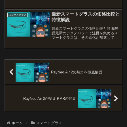
です。iPhoneとの連携や設定方法、そし
てVR/AR体験を最大化するためのコツを
知って、さらに楽しむことがで...
最新スマートグラスの価格比較と
スマートグラス
特徴解説
最新スマートグラスの価格比較と特徴解
説最新のテクノロジーで注目を集めるス
マートグラスは、その進化が加速してい
ます。この記事では、スマートグラスの
価格比較と選び方ガイドをご紹介しま
す。スマートグラス市場は多様化し、そ
れぞれのメーカーが独自の特...
RayNeo Air 2の魅力を徹底解説
RayNeo Air 2が変えるARの世界
ホーム
スマートグラス