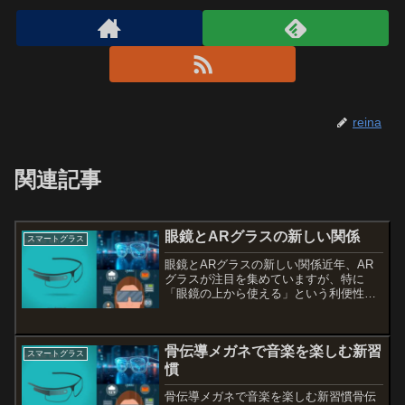
reina
関連記事
眼鏡とARグラスの新しい関係
スマートグラス
眼鏡とARグラスの新しい関係近年、AR
グラスが注目を集めていますが、特に
「眼鏡の上から使える」という利便性
が、多くの人々にとって大きな魅力とな
っています。このブログでは、スマート
グラスの特徴や利点を詳しく解説し、特
骨伝導メガネで音楽を楽しむ新習
に眼鏡をかけている方にとっ...
スマートグラス
慣
骨伝導メガネで音楽を楽しむ新習慣骨伝