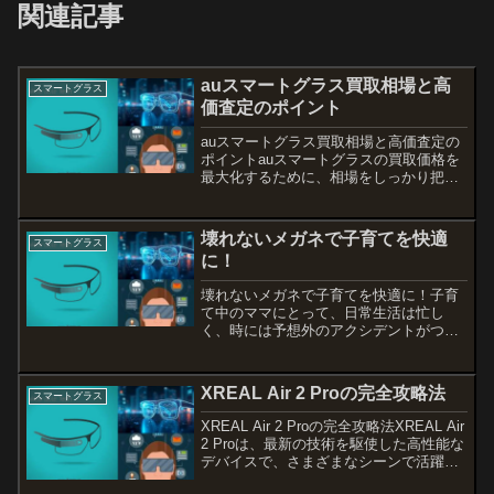
関連記事
auスマートグラス買取相場と高
スマートグラス
価査定のポイント
auスマートグラス買取相場と高価査定の
ポイントauスマートグラスの買取価格を
最大化するために、相場をしっかり把握
し、査定方法や注意点を押さえることが
大切です。特に、人気モデルや新品同様
の状態であれば、高額で買取してもらえ
壊れないメガネで子育てを快適
スマートグラス
るチャンスが広がりま...
に！
壊れないメガネで子育てを快適に！子育
て中のママにとって、日常生活は忙し
く、時には予想外のアクシデントがつき
ものです。そんな中でメガネが壊れてし
まうと、さらに手間が増えてしまいます
よね。そこで今回は、育児にぴったりな
XREAL Air 2 Proの完全攻略法
スマートグラス
壊れにくいメガネの選び方や...
XREAL Air 2 Proの完全攻略法XREAL Air
2 Proは、最新の技術を駆使した高性能な
デバイスで、さまざまなシーンで活躍し
ます。本記事では、このデバイスの使い