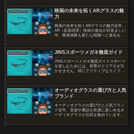
方を詳しく解説し、外観や付属品、初日
の使用体験を通じてその魅力を...
映画の未来を拓くARグラスの魅
スマートグラス
力
映画の未来を拓くARグラスの魅力近年、
AR（拡張現実）技術の進化が目覚ましい
中、映画体験も新たな段階へと進化を遂
げています。ARグラスを通じて、映画館
での鑑賞がよりインタラクティブで没入
感のあるものになるだけでなく、家庭で
JINSスポーツメガネ徹底ガイド
スマートグラス
の視聴スタイルにも...
JINSスポーツメガネ徹底ガイドスポーツ
を楽しむためには、視界のクリアさが欠
かせません。特にアクティブなライフス
タイルを送る方にとって、信頼できるス
ポーツメガネは必需品です。今回は、
JINSのスポーツメガネに焦点を当て、そ
オーディオグラスの選び方と人気
の度付きオプション...
スマートグラス
ブランド
オーディオグラスの選び方と人気ブラン
ド近年、音楽や通話を快適に楽しめるオ
ーディオグラスが注目を集めています。
特に、JINSやZoff、Ankerといった人気
ブランドが提供する製品は、機能性とデ
ザイン性を兼ね備え、多くのユーザーか
ら支持されて...