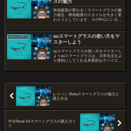
スの魅力
映画鑑賞が変わる！スマートグラスの魅
力最近、映画鑑賞のスタイルが大きく変
わろうとしています。その中心にいるの
が「スマートグラス」です。スマートグ
ラスを使えば、まるで映画館のような迫
力で映画を楽しむことができます。特
auスマートグラスの使い方をマ
スマートグラス
に、4K動画対応の最新モデ...
スターしよう
auスマートグラスの使い方をマスターし
ようauスマートグラスは、日常生活をよ
り便利にしてくれる革新的なデバイスで
す。スマートフォンとの連携や音声アシ
スタント機能など、様々な機能を搭載し
ていますが、初めての方には設定や使い
方が少し難しく感じる...
レイバン Metaスマートグラスの魅力と
購入方法
中古Nreal Airスマートグラスの購入ガイ
ド