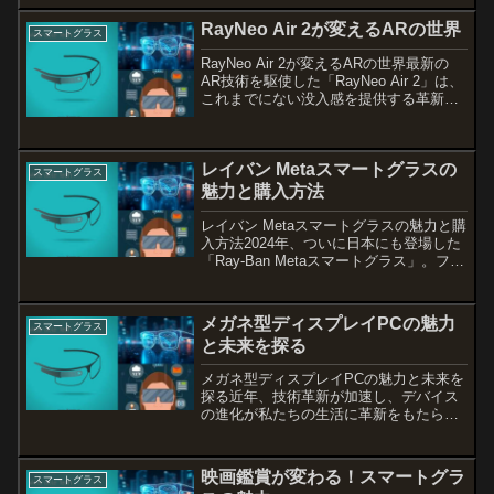
し、Nreal Airを最大限に活用するために
は、適切な対応機種を選ぶことが重...
RayNeo Air 2が変えるARの世界
スマートグラス
RayNeo Air 2が変えるARの世界最新の
AR技術を駆使した「RayNeo Air 2」は、
これまでにない没入感を提供する革新的
なメガネです。特に画質や体験の面で他
のARデバイスと一線を画し、ユーザーに
新たな可能性をもたらします。本記...
レイバン Metaスマートグラスの
スマートグラス
魅力と購入方法
レイバン Metaスマートグラスの魅力と購
入方法2024年、ついに日本にも登場した
「Ray-Ban Metaスマートグラス」。ファ
ッション性の高いレイバンのデザイン
に、最新のテクノロジーが融合したこの
スマートグラスは、メタバースや
メガネ型ディスプレイPCの魅力
スマートグラス
VR/XR...
と未来を探る
メガネ型ディスプレイPCの魅力と未来を
探る近年、技術革新が加速し、デバイス
の進化が私たちの生活に革新をもたらし
ています。特に注目を集めているのが、
メガネ型ディスプレイPC、通称スマート
グラスです。これらの装置は単なるモニ
映画鑑賞が変わる！スマートグラ
スマートグラス
ターを超え、現実とデ...