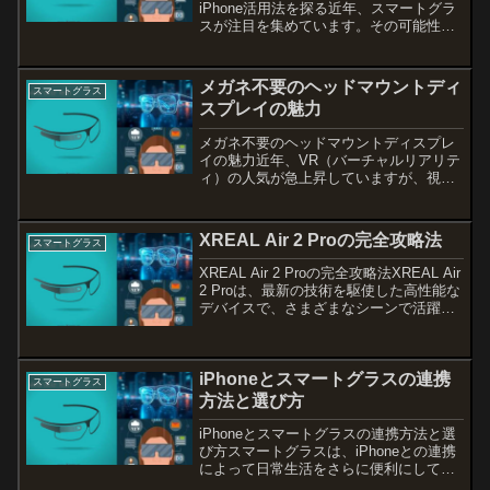
iPhone活用法を探る近年、スマートグラ
スが注目を集めています。その可能性
は、単なるウェアラブルデバイスを超
え、ゲームやモニターとしても活用でき
る多機能なアイテムへと進化していま
メガネ不要のヘッドマウントディ
スマートグラス
す。特に、PS5との組み合...
スプレイの魅力
メガネ不要のヘッドマウントディスプレ
イの魅力近年、VR（バーチャルリアリテ
ィ）の人気が急上昇していますが、視力
に悩む方にとってはメガネをかけたまま
の体験が難しいことも多いでしょう。そ
こで登場したのが「メガネ不要」のヘッ
XREAL Air 2 Proの完全攻略法
スマートグラス
ドマウントディスプレイ...
XREAL Air 2 Proの完全攻略法XREAL Air
2 Proは、最新の技術を駆使した高性能な
デバイスで、さまざまなシーンで活躍し
ます。本記事では、このデバイスの使い
方を詳しく解説し、外観や付属品、初日
の使用体験を通じてその魅力を...
iPhoneとスマートグラスの連携
スマートグラス
方法と選び方
iPhoneとスマートグラスの連携方法と選
び方スマートグラスは、iPhoneとの連携
によって日常生活をさらに便利にしてく
れるアイテムです。最新のスマートグラ