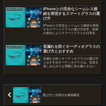
スを使うことで、iPhoneの画面をリアル
タイムでミラーリングしたり、度付きレ
iPhoneとの完全なシームレス接
スマートグラス
ンズで...
続を実現するスマートグラスの選
び方
iPhoneとの完全なシームレス接続を実現
するスマートグラスの選び方近年、技術
の進化によりスマートグラスが日常生活
に革新をもたらしています。特にiPhone
ユーザーにとって、最適なスマートグラ
スを選ぶことは、AR体験や日常の便利さ
音漏れを防ぐオーディオグラスの
スマートグラス
を大きく左...
選び方とおすすめ
音漏れを防ぐオーディオグラスの選び方
とおすすめオーディオグラスは、音楽を
楽しみながらも周囲に音を漏らさない便
利なアイテムですが、音漏れの問題が気
になる方も多いのではないでしょうか。
本記事では、owndaysやJINSのオーディ
オグラスを比較...
選び方と活用法を徹底解説