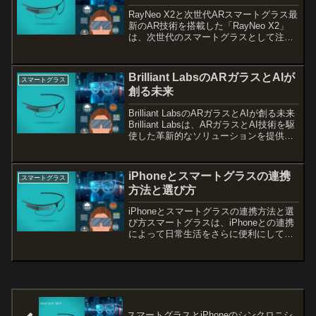
RayNeo X2と次世代ARスマートグラス最
新のAR技術を搭載した「RayNeo X2」
は、次世代のスマートグラスとして注目
を集めています。本記事では、RayNeo
X2とそのLiteモデルの日本発売日や価格
について徹底解説し、どのように...
Brilliant LabsのARガラスとAIが
スマートグラス
創る未来
Brilliant LabsのARガラスとAIが創る未来
Brilliant Labsは、ARガラスとAI技術を駆
使した革新的なソリューションを提供
し、次世代の体験を切り開いています。
特に、ARガラスとAIが融合したナビゲー
ションシステムや新...
iPhoneとスマートグラスの連携
スマートグラス
方法と選び方
iPhoneとスマートグラスの連携方法と選
び方スマートグラスは、iPhoneとの連携
によって日常生活をさらに便利にしてく
れるアイテムです。最新のスマートグラ
スを使うことで、iPhoneの画面をリアル
タイムでミラーリングしたり、度付きレ
ンズで...
スマートグラスとiPhoneのシンクロニシ