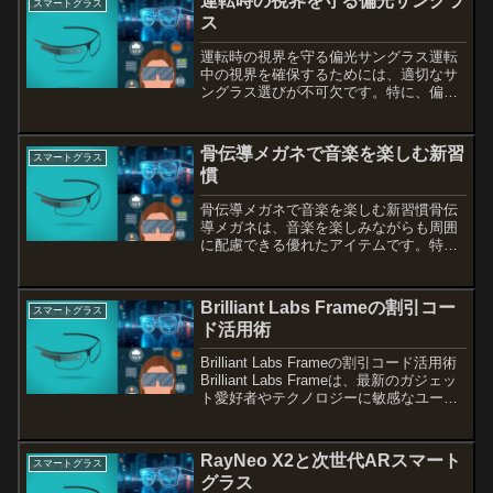
運転時の視界を守る偏光サングラ
スマートグラス
ス
運転時の視界を守る偏光サングラス運転
中の視界を確保するためには、適切なサ
ングラス選びが不可欠です。特に、偏光
サングラスは眩しさを軽減し、視界をク
リアに保つ優れたアイテムです。本記事
では、昼夜兼用の度付きモデルの選び方
骨伝導メガネで音楽を楽しむ新習
スマートグラス
や、運転中に最適なレンズ...
慣
骨伝導メガネで音楽を楽しむ新習慣骨伝
導メガネは、音楽を楽しみながらも周囲
に配慮できる優れたアイテムです。特に
授業中や静かな環境での使用を考える
と、音漏れの心配が少なく、集中力を高
める助けになります。本記事では、骨伝
Brilliant Labs Frameの割引コー
スマートグラス
導メガネの活用法や選び方、...
ド活用術
Brilliant Labs Frameの割引コード活用術
Brilliant Labs Frameは、最新のガジェッ
ト愛好者やテクノロジーに敏感なユーザ
ーにとって、非常に魅力的なアイテムで
す。しかし、その価格が気になる方も多
いはず。この記事...
RayNeo X2と次世代ARスマート
スマートグラス
グラス