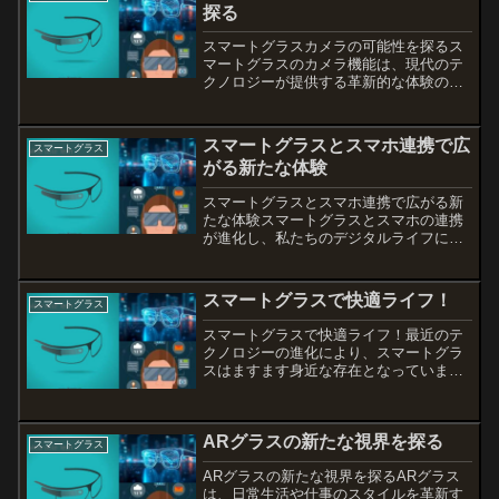
探る
スマートグラスカメラの可能性を探るス
マートグラスのカメラ機能は、現代のテ
クノロジーが提供する革新的な体験の一
つです。この記事では、スマートグラス
がどのようにしてカメラとして機能し、
日常生活にどのように役立つかについて
スマートグラスとスマホ連携で広
スマートグラス
詳しく解説します。スマー...
がる新たな体験
スマートグラスとスマホ連携で広がる新
たな体験スマートグラスとスマホの連携
が進化し、私たちのデジタルライフに新
たな可能性をもたらしています。特に、
スマートグラスをモニターとして活用す
ることで、手軽に高品質な視覚体験を得
スマートグラスで快適ライフ！
スマートグラス
られるようになりました。...
スマートグラスで快適ライフ！最近のテ
クノロジーの進化により、スマートグラ
スはますます身近な存在となっていま
す。特に日本製のモデルは、目が悪い人
にも配慮された設計が施されており、便
利さと快適さを兼ね備えています。この
ARグラスの新たな視界を探る
記事では、最新のスマートグ...
スマートグラス
ARグラスの新たな視界を探るARグラス
は、日常生活や仕事のスタイルを革新す