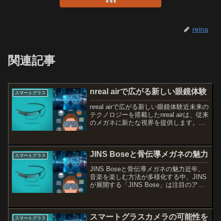
reina
関連記事
nreal airで広がる新しい眼鏡体験
スマートグラス
nreal airで広がる新しい眼鏡体験近未来の
テクノロジーを搭載したnreal airは、従来
のメガネに新たな視界を提供します。こ
れにより、私たちの目の前に広がるの
は、単なる風景だけでなく、情報やエン
ターテイメントの世界です。本記事で
JINS Boseと骨伝導メガネの魅力
は、...
スマートグラス
JINS Boseと骨伝導メガネの魅力近年、
音楽を楽しむ方法が多様化する中、JINS
が展開する「JINS Bose」は注目のアイ
テムです。特に、骨伝導技術を活用した
メガネは、音楽を聴きながら周囲の音も
意識できる新しいスタイルとして人気を
スマートグラスカメラの可能性を
集め...
スマートグラス