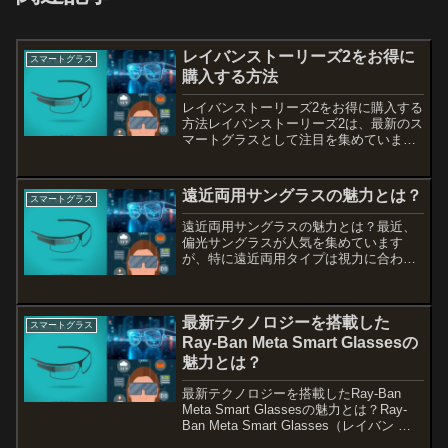
レイバンストーリーズ2をお得に
スマートグラス
購入する方法
レイバンストーリーズ2をお得に購入する
方法レイバンストーリーズ2は、最新のス
マートグラスとして注目を集めていま
す。日本国内でも手軽に購入できる方法
が増えており、選び方や価格についての
情報が気になる方も多いでしょう。この
遠近両用サングラスの魅力とは？
スマートグラス
記事では、レイバンスト...
遠近両用サングラスの魅力とは？最近、
偏光サングラスが人気を集めています
が、特に遠近両用タイプは視力に合わせ
て快適に使用できるため、多くの人に支
持されています。眼鏡市場では、豊富な
種類とスタイルの中から自分にぴったり
最新テクノロジーを搭載した
の一品を見つけることができ...
スマートグラス
Ray-Ban Meta Smart Glassesの
魅力とは？
最新テクノロジーを搭載したRay-Ban
Meta Smart Glassesの魅力とは？Ray-
Ban Meta Smart Glasses（レイバン メ
タ スマートグラス）は、最新のAI機能を