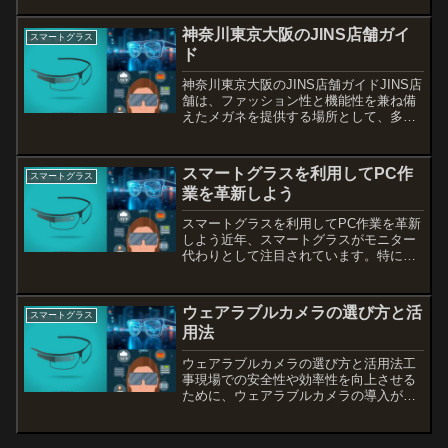
搭載した革新的なウェアラブルデバイス
です。こ...
神奈川東京大阪のJINS店舗ガイ
スマートグラス
ド
神奈川東京大阪のJINS店舗ガイドJINS店
舗は、ファッション性と機能性を兼ね備
えたメガネを提供する場所として、多く
の人に愛されています。特に神奈川、東
京、大阪には、それぞれの地域に根ざし
た魅力的な店舗があります。このブログ
スマートグラスを利用してPC作
スマートグラス
では、各店舗の特...
業を革新しよう
スマートグラスを利用してPC作業を革新
しよう近年、スマートグラスがモニター
代わりとして注目されています。特にコ
ストを抑えつつ高機能な製品を選ぶこと
が重要です。この記事では、安価なスマ
ートグラスの選び方や、特にPC作業に最
ウェアラブルカメラの選び方と活
スマートグラス
適な機能についてご紹...
用法
ウェアラブルカメラの選び方と活用法工
事現場での安全性や効率性を向上させる
ために、ウェアラブルカメラの導入が注
目されています。これらのカメラは、作
業者の視点からのリアルタイム映像を提
供し、遠隔地からの状況把握や問題解決